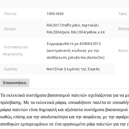
Πλάτος:
1000-3600
Ύψος:
RAL5017/traffic μπλε, πορτοκάλι
Χρώμα:
Επεξερ
RAL2004/pure, RAL1004/yellow, κ.λπ.
Συμμορφωθείτε με AS4084-2012
Πιστοποιητικό
(αυστραλιανός κώδικας για την
Άλλοι:
επιχείρησης:
αποθήκευση χάλυβα που βασανίζει)
Λιμένας:
Ναντζίνγκ ή λιμένας της Σαγκάη
Επισκοπήσεις
Τα εκλεκτικά συστήματα βασανισμού παλετών σχεδιάζονται για να μ
πρόσβασης. Με τα εκλεκτικά ράφια, οποιαδήποτε παλέτα σε οποιαδήπο
ράφια παλετών είναι δημοφιλή και αξιόπιστα συστήματα βασανισμού
καθώς επίσης και την αποδοτικότητα και την ασφάλεια, με την αφα
αποθηκών εμπορευμάτων σε ένα οργανωμένο ράφι παλετών για την 