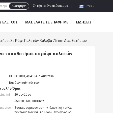
Ζητήστε ένα απόσπασμα
Αναζήτηση
|
Greek
Σ ΈΛΕΓΧΟΣ
ΜΑΣ ΕΛΆΤΕ ΣΕ ΕΠΑΦΉ ΜΕ
ΕΙΔΉΣΕΙΣ
ετήσει Σε Ράφι Παλετών Χάλυβα 75mm Διευθετήσιμο
 να τοποθετήσει σε ράφι παλετών
CE,ISO9001,AS4084 in Australia
Βαρέων καθηκόντων
τολής Όροι:
ίας min:
20 μονάδες
$50.00 - $80.00/Units
μέρειες:
Συσκευασμένος με την πλαστική ταινία
τεντωμάτων και το ζαρωμένο έγγραφο,