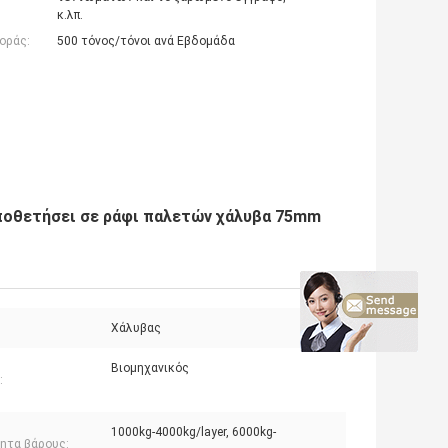
κ.λπ.
οράς:
500 τόνος/τόνοι ανά Εβδομάδα
οποθετήσει σε ράφι παλετών χάλυβα 75mm
Χάλυβας
Βιομηχανικός
:
1000kg-4000kg/layer, 6000kg-
τητα βάρους: