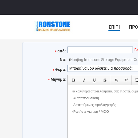
ΣΠΊΤΙ
ΠΡΟ
ΠΕΡΙΠΤΏΣΕΙΣ
Πλ
από:
Να:
(
Nanjing Ironstone Storage Equipment Co.
Θέμα:
Μήνυμα: