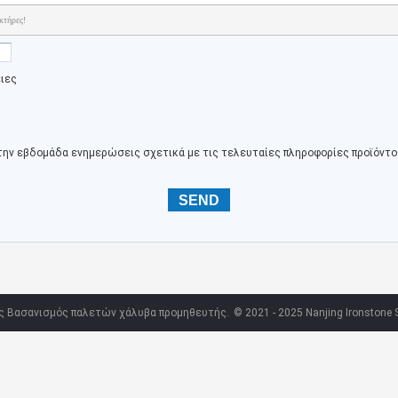
κτήρες!
ειες
την εβδομάδα ενημερώσεις σχετικά με τις τελευταίες πληροφορίες προϊόντο
ας Βασανισμός παλετών χάλυβα προμηθευτής.
© 2021 - 2025 Nanjing Ironstone St